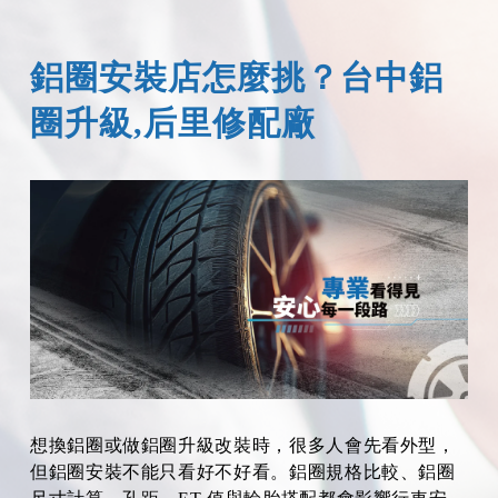
鋁圈安裝店怎麼挑？台中鋁
圈升級,后里修配廠
想換鋁圈或做鋁圈升級改裝時，很多人會先看外型，
但鋁圈安裝不能只看好不好看。鋁圈規格比較、鋁圈