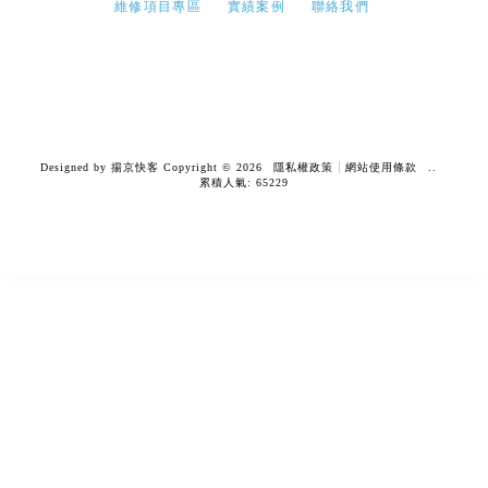
維修項目專區
實績案例
聯絡我們
鋁圈安裝
鋁圈安裝推薦
台中鋁圈安裝
台中鋁圈安裝推薦
台中鋁圈安裝推薦
Designed by
揚京快客
Copyright © 2026
隱私權政策
網站使用條款
..
累積人氣: 65229