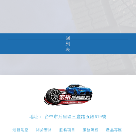
回
列
表
台中市后里區三豐路五段619號
最新消息
關於宏裕
服務項目
服務流程
產品專區