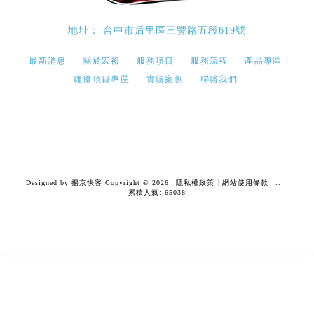
台中市后里區三豐路五段619號
最新消息
關於宏裕
服務項目
服務流程
產品專區
維修項目專區
實績案例
聯絡我們
鋁圈安裝
鋁圈安裝推薦
台中鋁圈安裝
台中鋁圈安裝推薦
台中鋁圈安裝推薦
Designed by
揚京快客
Copyright © 2026
隱私權政策
網站使用條款
..
累積人氣: 65038